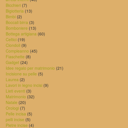
7
prodotti
Bicchieri
7
prodotti
13
Bigiotteria
13
2
prodotti
Bimbi
2
prodotti
3
Boccali birra
3
prodotti
13
Bomboniere
13
prodotti
60
Bottega artigiana
60
19
prodotti
Celtici
19
prodotti
9
Ciondoli
9
prodotti
45
Compleanno
45
8
prodotti
Fiaschette
8
24
prodotti
Gadget
24
prodotti
21
Idee regalo per matrimonio
21
5
prodotti
Incisione su pelle
5
2
prodotti
Laurea
2
prodotti
9
Lavori in legno incisi
9
3
prodotti
Lieti eventi
3
prodotti
32
Matrimonio
32
20
prodotti
Natale
20
7
prodotti
Orologi
7
prodotti
5
Pelle incisa
5
5
prodotti
pelli incise
5
prodotti
4
Pietre incise
4