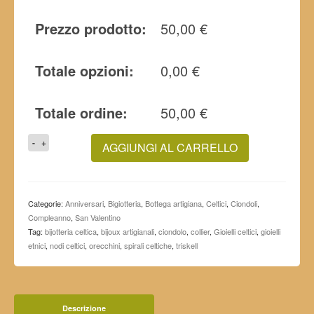
Prezzo prodotto:
50,00
€
Totale opzioni:
0,00
€
Totale ordine:
50,00
€
GIOIELLI
AGGIUNGI AL CARRELLO
CELTICI
”La
spirale
celtica
Categorie:
Anniversari
,
Bigiotteria
,
Bottega artigiana
,
Celtici
,
Ciondoli
,
tra
Compleanno
,
San Valentino
le
Tag:
bijotteria celtica
,
bijoux artigianali
,
ciondolo
,
collier
,
Gioielli celtici
,
gioielli
stelle”
etnici
,
nodi celtici
,
orecchini
,
spirali celtiche
,
triskell
quantità
Descrizione