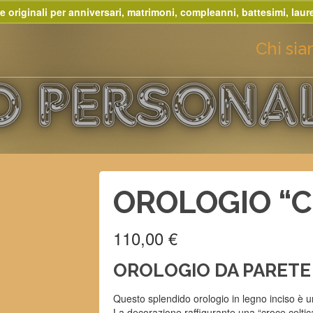
e originali per anniversari, matrimoni, compleanni, battesimi, laure
Chi si
OROLOGIO “C
110,00
€
OROLOGIO DA PARETE
Questo splendido orologio in legno inciso è un
La decorazione raffigurante una “croce celtica