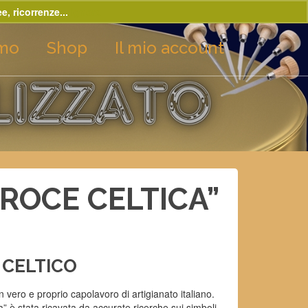
e, ricorrenze...
Ignora
amo
Shop
Il mio account
ROCE CELTICA”
 CELTICO
 vero e proprio capolavoro di artigianato italiano.
” è stata ricavata da accurate ricerche sui simboli