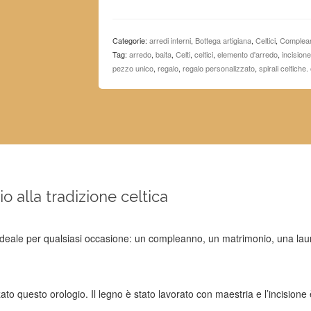
CELTICA"
quantità
Categorie:
arredi interni
,
Bottega artigiana
,
Celtici
,
Complea
Tag:
arredo
,
baita
,
Celti
,
celtici
,
elemento d'arredo
,
incisione
pezzo unico
,
regalo
,
regalo personalizzato
,
spirali celtiche.
o alla tradizione celtica
ideale per qualsiasi occasione: un compleanno, un matrimonio, una laur
ato questo orologio. Il legno è stato lavorato con maestria e l’incisione 