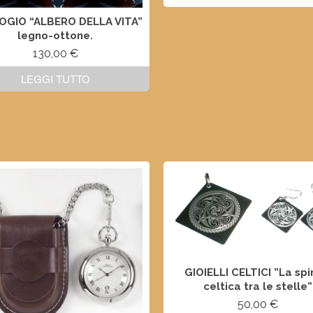
GIO “ALBERO DELLA VITA”
legno-ottone.
130,00
€
LEGGI TUTTO
GIOIELLI CELTICI ”La spi
celtica tra le stelle”
50,00
€