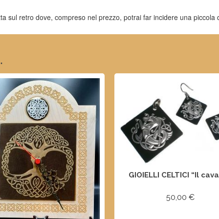
a sul retro dove, compreso nel prezzo, potrai far incidere una piccola
d
…
GIOIELLI CELTICI “Il cava
50,00
€
AGGIUNGI AL CARREL