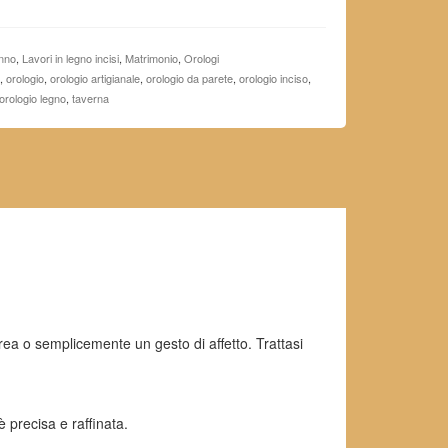
nno
,
Lavori in legno incisi
,
Matrimonio
,
Orologi
,
orologio
,
orologio artigianale
,
orologio da parete
,
orologio inciso
,
 orologio legno
,
taverna
ea o semplicemente un gesto di affetto. Trattasi
è precisa e raffinata.