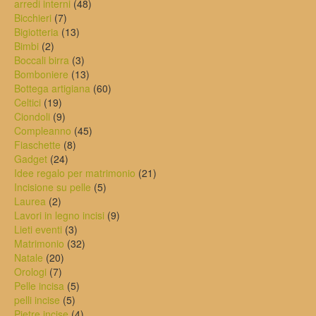
prodotti
48
arredi interni
48
7
prodotti
Bicchieri
7
prodotti
13
Bigiotteria
13
2
prodotti
Bimbi
2
prodotti
3
Boccali birra
3
prodotti
13
Bomboniere
13
prodotti
60
Bottega artigiana
60
19
prodotti
Celtici
19
prodotti
9
Ciondoli
9
prodotti
45
Compleanno
45
8
prodotti
Fiaschette
8
24
prodotti
Gadget
24
prodotti
21
Idee regalo per matrimonio
21
5
prodotti
Incisione su pelle
5
2
prodotti
Laurea
2
prodotti
9
Lavori in legno incisi
9
3
prodotti
Lieti eventi
3
prodotti
32
Matrimonio
32
20
prodotti
Natale
20
7
prodotti
Orologi
7
prodotti
5
Pelle incisa
5
5
prodotti
pelli incise
5
prodotti
4
Pietre incise
4