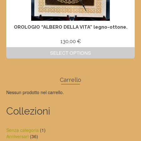
OROLOGIO “ALBERO DELLA VITA” legno-ottone.
130,00
€
SELECT OPTIONS
Carrello
Nessun prodotto nel carrello.
Collezioni
1
Senza categoria
1
36
prodotto
Anniversari
36