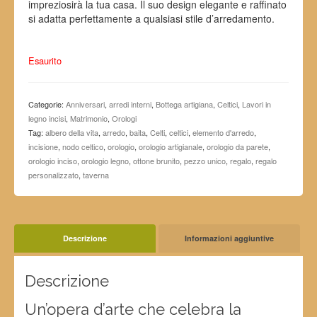
impreziosirà la tua casa. Il suo design elegante e raffinato
si adatta perfettamente a qualsiasi stile d’arredamento.
Esaurito
Categorie:
Anniversari
,
arredi interni
,
Bottega artigiana
,
Celtici
,
Lavori in
legno incisi
,
Matrimonio
,
Orologi
Tag:
albero della vita
,
arredo
,
baita
,
Celti
,
celtici
,
elemento d'arredo
,
incisione
,
nodo celtico
,
orologio
,
orologio artigianale
,
orologio da parete
,
orologio inciso
,
orologio legno
,
ottone brunito
,
pezzo unico
,
regalo
,
regalo
personalizzato
,
taverna
Descrizione
Informazioni aggiuntive
Descrizione
Un’opera d’arte che celebra la