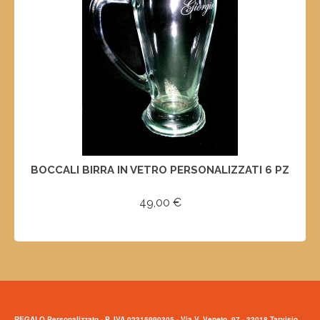
BOCCALI BIRRA IN VETRO PERSONALIZZATI 6 PZ
49,00
€
AGGIUNGI AL CARRELLO
REGALO Personalizzato - P. IVA 02315990305 - Via V. Veneto, 97 - 33018 Tarvisio