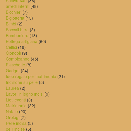
36
prodotto
Anniversari
36
prodotti
48
arredi interni
48
7
prodotti
Bicchieri
7
prodotti
13
Bigiotteria
13
2
prodotti
Bimbi
2
prodotti
3
Boccali birra
3
prodotti
13
Bomboniere
13
prodotti
60
Bottega artigiana
60
19
prodotti
Celtici
19
prodotti
9
Ciondoli
9
prodotti
45
Compleanno
45
8
prodotti
Fiaschette
8
24
prodotti
Gadget
24
prodotti
21
Idee regalo per matrimonio
21
5
prodotti
Incisione su pelle
5
2
prodotti
Laurea
2
prodotti
9
Lavori in legno incisi
9
3
prodotti
Lieti eventi
3
prodotti
32
Matrimonio
32
20
prodotti
Natale
20
7
prodotti
Orologi
7
prodotti
5
Pelle incisa
5
5
prodotti
pelli incise
5