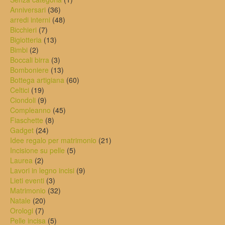
36
prodotto
Anniversari
36
prodotti
48
arredi interni
48
7
prodotti
Bicchieri
7
prodotti
13
Bigiotteria
13
2
prodotti
Bimbi
2
prodotti
3
Boccali birra
3
prodotti
13
Bomboniere
13
prodotti
60
Bottega artigiana
60
19
prodotti
Celtici
19
prodotti
9
Ciondoli
9
prodotti
45
Compleanno
45
8
prodotti
Fiaschette
8
24
prodotti
Gadget
24
prodotti
21
Idee regalo per matrimonio
21
5
prodotti
Incisione su pelle
5
2
prodotti
Laurea
2
prodotti
9
Lavori in legno incisi
9
3
prodotti
Lieti eventi
3
prodotti
32
Matrimonio
32
20
prodotti
Natale
20
7
prodotti
Orologi
7
prodotti
5
Pelle incisa
5