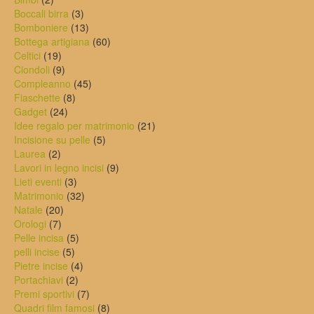
prodotti
3
Boccali birra
3
prodotti
13
Bomboniere
13
prodotti
60
Bottega artigiana
60
19
prodotti
Celtici
19
prodotti
9
Ciondoli
9
prodotti
45
Compleanno
45
8
prodotti
Fiaschette
8
24
prodotti
Gadget
24
prodotti
21
Idee regalo per matrimonio
21
5
prodotti
Incisione su pelle
5
2
prodotti
Laurea
2
prodotti
9
Lavori in legno incisi
9
3
prodotti
Lieti eventi
3
prodotti
32
Matrimonio
32
20
prodotti
Natale
20
7
prodotti
Orologi
7
prodotti
5
Pelle incisa
5
5
prodotti
pelli incise
5
prodotti
4
Pietre incise
4
2
prodotti
Portachiavi
2
prodotti
7
Premi sportivi
7
prodotti
8
Quadri film famosi
8