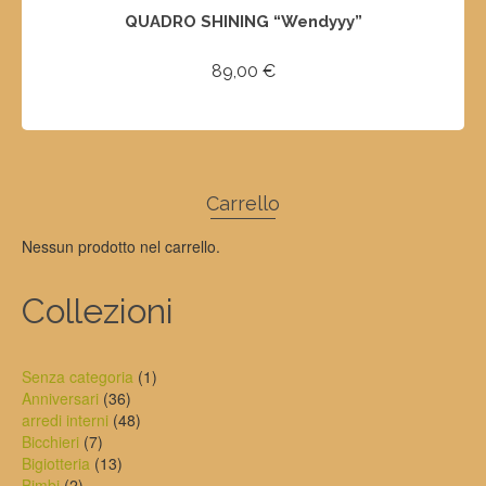
QUADRO SHINING “Wendyyy”
89,00
€
SELECT OPTIONS
Carrello
Nessun prodotto nel carrello.
Collezioni
1
Senza categoria
1
36
prodotto
Anniversari
36
prodotti
48
arredi interni
48
7
prodotti
Bicchieri
7
prodotti
13
Bigiotteria
13
2
prodotti
Bimbi
2