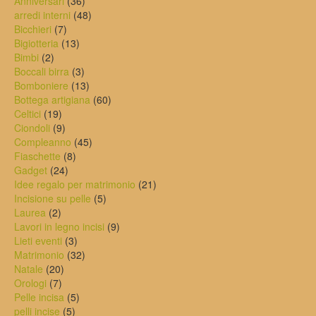
36
prodotto
Anniversari
36
del
prodotti
48
arredi interni
48
prodotto
7
prodotti
Bicchieri
7
prodotti
13
Bigiotteria
13
2
prodotti
Bimbi
2
prodotti
3
Boccali birra
3
prodotti
13
Bomboniere
13
prodotti
60
Bottega artigiana
60
19
prodotti
Celtici
19
prodotti
9
Ciondoli
9
prodotti
45
Compleanno
45
8
prodotti
Fiaschette
8
24
prodotti
Gadget
24
prodotti
21
Idee regalo per matrimonio
21
5
prodotti
Incisione su pelle
5
2
prodotti
Laurea
2
prodotti
9
Lavori in legno incisi
9
3
prodotti
Lieti eventi
3
prodotti
32
Matrimonio
32
20
prodotti
Natale
20
7
prodotti
Orologi
7
prodotti
5
Pelle incisa
5
5
prodotti
pelli incise
5