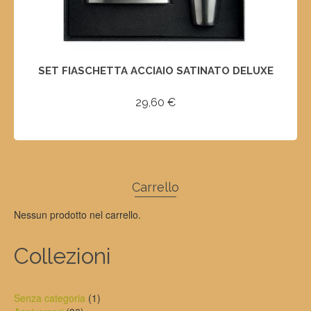
SET FIASCHETTA ACCIAIO SATINATO DELUXE
29,60
€
SELECT OPTIONS
Questo
prodotto
ha
Carrello
più
varianti.
Nessun prodotto nel carrello.
Le
opzioni
possono
Collezioni
essere
scelte
nella
1
Senza categoria
1
pagina