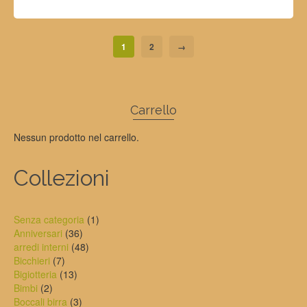
SELECT OPTIONS
1
2
→
Carrello
Nessun prodotto nel carrello.
Collezioni
1
Senza categoria
1
36
prodotto
Anniversari
36
prodotti
48
arredi interni
48
7
prodotti
Bicchieri
7
prodotti
13
Bigiotteria
13
2
prodotti
Bimbi
2
prodotti
3
Boccali birra
3