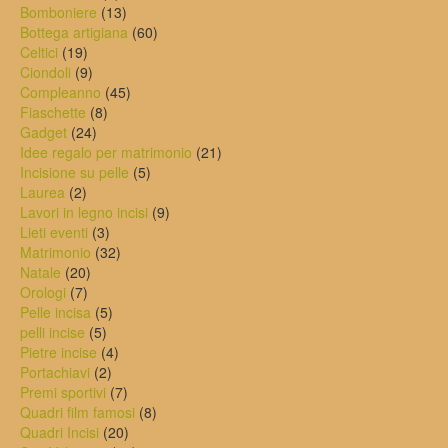
prodotti
13
Bomboniere
13
prodotti
60
Bottega artigiana
60
19
prodotti
Celtici
19
prodotti
9
Ciondoli
9
prodotti
45
Compleanno
45
8
prodotti
Fiaschette
8
24
prodotti
Gadget
24
prodotti
21
Idee regalo per matrimonio
21
5
prodotti
Incisione su pelle
5
2
prodotti
Laurea
2
prodotti
9
Lavori in legno incisi
9
3
prodotti
Lieti eventi
3
prodotti
32
Matrimonio
32
20
prodotti
Natale
20
7
prodotti
Orologi
7
prodotti
5
Pelle incisa
5
5
prodotti
pelli incise
5
prodotti
4
Pietre incise
4
2
prodotti
Portachiavi
2
prodotti
7
Premi sportivi
7
prodotti
8
Quadri film famosi
8
20
prodotti
Quadri Incisi
20