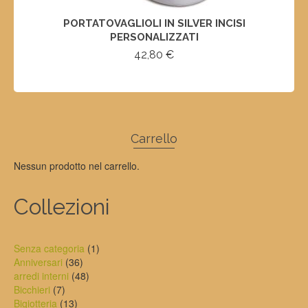
PORTATOVAGLIOLI IN SILVER INCISI
PERSONALIZZATI
42,80
€
SELECT OPTIONS
Carrello
Nessun prodotto nel carrello.
Collezioni
1
Senza categoria
1
36
prodotto
Anniversari
36
prodotti
48
arredi interni
48
7
prodotti
Bicchieri
7
prodotti
13
Bigiotteria
13