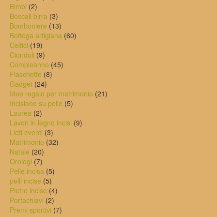
2
prodotti
Bimbi
2
prodotti
3
Boccali birra
3
prodotti
13
Bomboniere
13
prodotti
60
Bottega artigiana
60
19
prodotti
Celtici
19
prodotti
9
Ciondoli
9
prodotti
45
Compleanno
45
8
prodotti
Fiaschette
8
24
prodotti
Gadget
24
prodotti
21
Idee regalo per matrimonio
21
5
prodotti
Incisione su pelle
5
2
prodotti
Laurea
2
prodotti
9
Lavori in legno incisi
9
3
prodotti
Lieti eventi
3
prodotti
32
Matrimonio
32
20
prodotti
Natale
20
7
prodotti
Orologi
7
prodotti
5
Pelle incisa
5
5
prodotti
pelli incise
5
prodotti
4
Pietre incise
4
2
prodotti
Portachiavi
2
prodotti
7
Premi sportivi
7