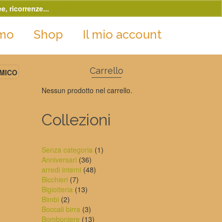
e, ricorrenze...
Ignora
amo
Shop
Il mio account
Carrello
OMICO
Nessun prodotto nel carrello.
Collezioni
1
Senza categoria
1
36
prodotto
Anniversari
36
prodotti
48
arredi interni
48
7
prodotti
Bicchieri
7
prodotti
13
Bigiotteria
13
2
prodotti
Bimbi
2
prodotti
3
Boccali birra
3
prodotti
13
Bomboniere
13