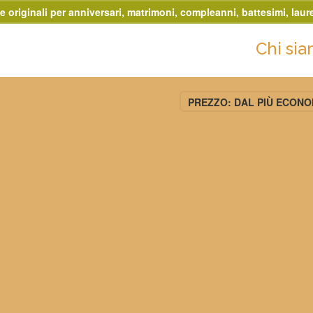
e originali per anniversari, matrimoni, compleanni, battesimi, laure
Chi si
PREZZO: DAL PIÙ ECON