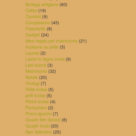
prodotti
60
Bottega artigiana
60
19
prodotti
Celtici
19
prodotti
9
Ciondoli
9
prodotti
45
Compleanno
45
8
prodotti
Fiaschette
8
24
prodotti
Gadget
24
prodotti
21
Idee regalo per matrimonio
21
5
prodotti
Incisione su pelle
5
2
prodotti
Laurea
2
prodotti
9
Lavori in legno incisi
9
3
prodotti
Lieti eventi
3
prodotti
32
Matrimonio
32
20
prodotti
Natale
20
7
prodotti
Orologi
7
prodotti
5
Pelle incisa
5
5
prodotti
pelli incise
5
prodotti
4
Pietre incise
4
2
prodotti
Portachiavi
2
prodotti
7
Premi sportivi
7
prodotti
8
Quadri film famosi
8
20
prodotti
Quadri Incisi
20
prodotti
25
San Valentino
25