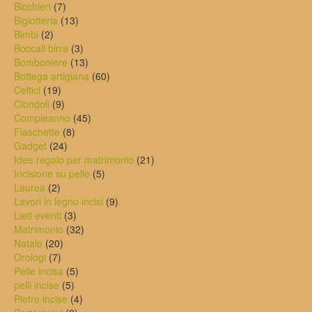
7
prodotti
Bicchieri
7
prodotti
13
Bigiotteria
13
2
prodotti
Bimbi
2
prodotti
3
Boccali birra
3
prodotti
13
Bomboniere
13
prodotti
60
Bottega artigiana
60
19
prodotti
Celtici
19
prodotti
9
Ciondoli
9
prodotti
45
Compleanno
45
8
prodotti
Fiaschette
8
24
prodotti
Gadget
24
prodotti
21
Idee regalo per matrimonio
21
5
prodotti
Incisione su pelle
5
2
prodotti
Laurea
2
prodotti
9
Lavori in legno incisi
9
3
prodotti
Lieti eventi
3
prodotti
32
Matrimonio
32
20
prodotti
Natale
20
7
prodotti
Orologi
7
prodotti
5
Pelle incisa
5
5
prodotti
pelli incise
5
prodotti
4
Pietre incise
4