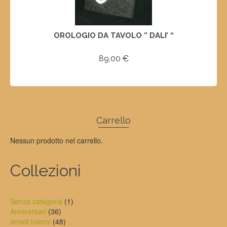
OROLOGIO DA TAVOLO ” DALI’ “
89,00
€
SELECT OPTIONS
Carrello
Nessun prodotto nel carrello.
Collezioni
1
Senza categoria
1
36
prodotto
Anniversari
36
prodotti
48
arredi interni
48