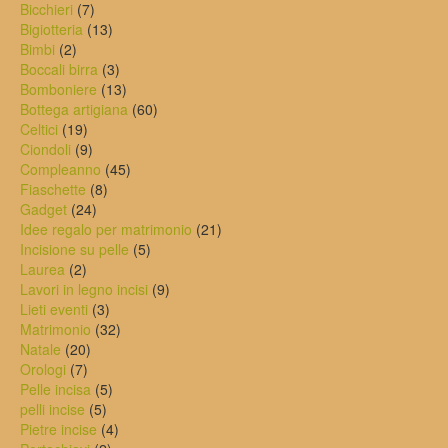
7
prodotti
Bicchieri
7
prodotti
13
Bigiotteria
13
2
prodotti
Bimbi
2
prodotti
3
Boccali birra
3
prodotti
13
Bomboniere
13
prodotti
60
Bottega artigiana
60
19
prodotti
Celtici
19
prodotti
9
Ciondoli
9
prodotti
45
Compleanno
45
8
prodotti
Fiaschette
8
24
prodotti
Gadget
24
prodotti
21
Idee regalo per matrimonio
21
5
prodotti
Incisione su pelle
5
2
prodotti
Laurea
2
prodotti
9
Lavori in legno incisi
9
3
prodotti
Lieti eventi
3
prodotti
32
Matrimonio
32
20
prodotti
Natale
20
7
prodotti
Orologi
7
prodotti
5
Pelle incisa
5
5
prodotti
pelli incise
5
prodotti
4
Pietre incise
4