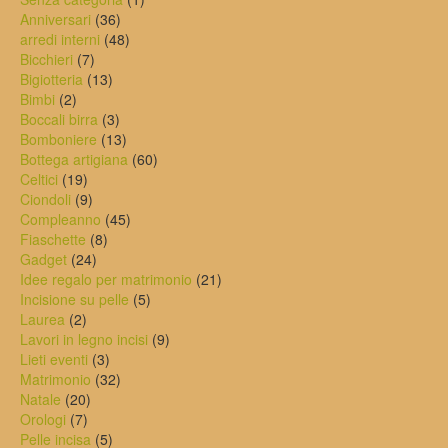
pagina
36
prodotto
Anniversari
36
del
prodotti
48
arredi interni
48
prodotto
7
prodotti
Bicchieri
7
prodotti
13
Bigiotteria
13
2
prodotti
Bimbi
2
prodotti
3
Boccali birra
3
prodotti
13
Bomboniere
13
prodotti
60
Bottega artigiana
60
19
prodotti
Celtici
19
prodotti
9
Ciondoli
9
prodotti
45
Compleanno
45
8
prodotti
Fiaschette
8
24
prodotti
Gadget
24
prodotti
21
Idee regalo per matrimonio
21
5
prodotti
Incisione su pelle
5
2
prodotti
Laurea
2
prodotti
9
Lavori in legno incisi
9
3
prodotti
Lieti eventi
3
prodotti
32
Matrimonio
32
20
prodotti
Natale
20
7
prodotti
Orologi
7
prodotti
5
Pelle incisa
5