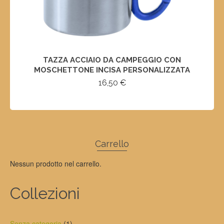
TAZZA ACCIAIO DA CAMPEGGIO CON
MOSCHETTONE INCISA PERSONALIZZATA
16,50
€
SELECT OPTIONS
Questo
prodotto
ha
Carrello
più
varianti.
Nessun prodotto nel carrello.
Le
opzioni
possono
Collezioni
essere
scelte
nella
1
Senza categoria
1