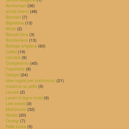
36
prodotto
Anniversari
36
prodotti
48
arredi interni
48
7
prodotti
Bicchieri
7
prodotti
13
Bigiotteria
13
2
prodotti
Bimbi
2
prodotti
3
Boccali birra
3
prodotti
13
Bomboniere
13
prodotti
60
Bottega artigiana
60
19
prodotti
Celtici
19
prodotti
9
Ciondoli
9
prodotti
45
Compleanno
45
8
prodotti
Fiaschette
8
24
prodotti
Gadget
24
prodotti
21
Idee regalo per matrimonio
21
5
prodotti
Incisione su pelle
5
2
prodotti
Laurea
2
prodotti
9
Lavori in legno incisi
9
3
prodotti
Lieti eventi
3
prodotti
32
Matrimonio
32
20
prodotti
Natale
20
7
prodotti
Orologi
7
prodotti
5
Pelle incisa
5