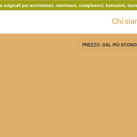
e originali per anniversari, matrimoni, compleanni, battesimi, laure
Chi si
PREZZO: DAL PIÙ ECON