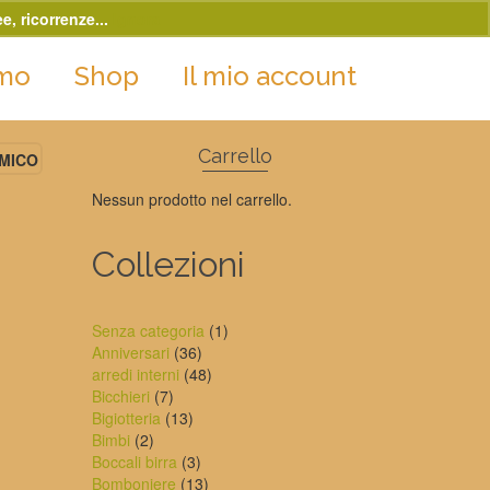
e, ricorrenze...
Ignora
amo
Shop
Il mio account
Carrello
OMICO
Nessun prodotto nel carrello.
Collezioni
1
Senza categoria
1
36
prodotto
Anniversari
36
prodotti
48
arredi interni
48
7
prodotti
Bicchieri
7
prodotti
13
Bigiotteria
13
2
prodotti
Bimbi
2
prodotti
3
Boccali birra
3
prodotti
13
Bomboniere
13