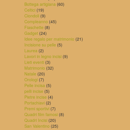
prodotti
60
Bottega artigiana
60
19
prodotti
Celtici
19
prodotti
9
Ciondoli
9
prodotti
45
Compleanno
45
8
prodotti
Fiaschette
8
24
prodotti
Gadget
24
prodotti
21
Idee regalo per matrimonio
21
5
prodotti
Incisione su pelle
5
2
prodotti
Laurea
2
prodotti
9
Lavori in legno incisi
9
3
prodotti
Lieti eventi
3
prodotti
32
Matrimonio
32
20
prodotti
Natale
20
7
prodotti
Orologi
7
prodotti
5
Pelle incisa
5
5
prodotti
pelli incise
5
prodotti
4
Pietre incise
4
2
prodotti
Portachiavi
2
prodotti
7
Premi sportivi
7
prodotti
8
Quadri film famosi
8
20
prodotti
Quadri Incisi
20
prodotti
25
San Valentino
25