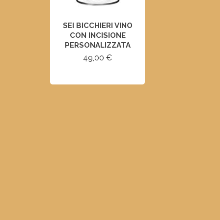
SEI BICCHIERI VINO
CON INCISIONE
PERSONALIZZATA
49,00
€
SELECT OPTIONS