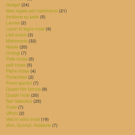
24
prodotti
Gadget
24
prodotti
21
Idee regalo per matrimonio
21
5
prodotti
Incisione su pelle
5
2
prodotti
Laurea
2
prodotti
9
Lavori in legno incisi
9
3
prodotti
Lieti eventi
3
prodotti
32
Matrimonio
32
20
prodotti
Natale
20
7
prodotti
Orologi
7
prodotti
5
Pelle incisa
5
5
prodotti
pelli incise
5
prodotti
4
Pietre incise
4
2
prodotti
Portachiavi
2
prodotti
7
Premi sportivi
7
prodotti
8
Quadri film famosi
8
20
prodotti
Quadri Incisi
20
prodotti
25
San Valentino
25
7
prodotti
Trofei
7
prodotti
2
Ufficio
2
prodotti
19
Vasi in vetro incisi
19
prodotti
7
Vino, Gurmet, Hotelerie
7
prodotti