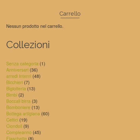
Carrello
Nessun prodotto nel carrello.
Collezioni
1
Senza categoria
1
36
prodotto
Anniversari
36
prodotti
48
arredi interni
48
7
prodotti
Bicchieri
7
prodotti
13
Bigiotteria
13
2
prodotti
Bimbi
2
prodotti
3
Boccali birra
3
prodotti
13
Bomboniere
13
prodotti
60
Bottega artigiana
60
19
prodotti
Celtici
19
prodotti
9
Ciondoli
9
prodotti
45
Compleanno
45
8
prodotti
Fiaschette
8