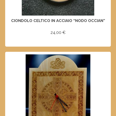
CIONDOLO CELTICO IN ACCIAIO “NODO OCCIAN”
24,00
€
SCEGLI
Questo
prodotto
ha
più
varianti.
Le
opzioni
possono
essere
scelte
nella
pagina
del