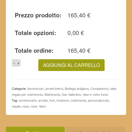
Prezzo prodotto:
165,40
€
Totale opzioni:
0,00
€
Totale ordine:
165,40
€
REGALO
AGGIUNGI AL CARRELLO
PER
MATRIMONIO
E
ANNIVERSARIO
Categorie:
Anniversari
,
arredi interni
,
Bottega artigiana
,
Compleanno
,
Idee
VASO
regalo per matrimonio
,
Matrimonio
,
San Valentino
,
Vasi in vetro incisi
IN
Tag:
anniversario
,
arredo
,
fiori
,
incisione
,
matrimonio
,
personalizzato
,
VETRO
regalo
,
rosa
,
rose
,
Vaso
"ROSE"
quantità